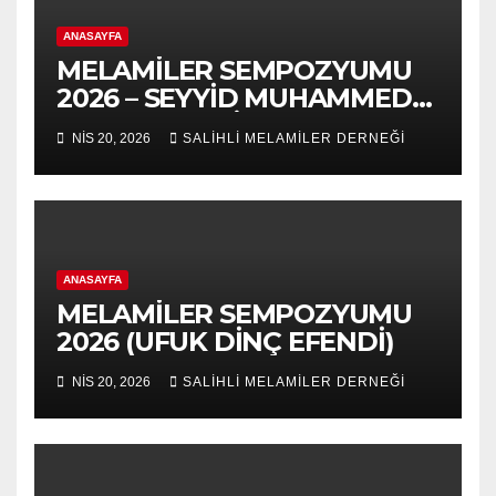
ANASAYFA
MELAMİLER SEMPOZYUMU
2026 – SEYYİD MUHAMMED
NURUL-ARABİ 139.VUSLAT
NIS 20, 2026
SALİHLİ MELAMİLER DERNEĞİ
YILDÖNÜMÜ-5.VAHDET
SÖYLEYİŞ PANEL
ANASAYFA
MELAMİLER SEMPOZYUMU
2026 (UFUK DİNÇ EFENDİ)
NIS 20, 2026
SALİHLİ MELAMİLER DERNEĞİ