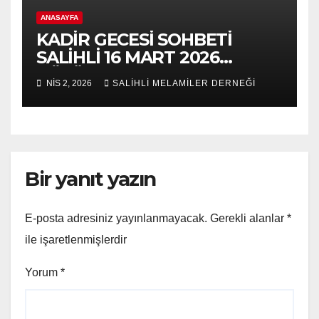
ANASAYFA
KADİR GECESİ SOHBETİ
SALİHLİ 16 MART 2026
BÖLÜM 2
NIS 2, 2026
SALİHLİ MELAMİLER DERNEĞİ
Bir yanıt yazın
E-posta adresiniz yayınlanmayacak.
Gerekli alanlar
*
ile işaretlenmişlerdir
Yorum
*