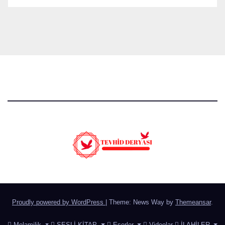
Proudly powered by WordPress
|
Theme: News Way by
Themeansar
.
Melamilik
SESLİ KİTAP
Eserler
Videolar
İLAHİLER