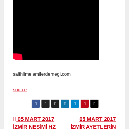
salihlimelamilerdernegi.com
source
Yazı
05 MART 2017
05 MART 2017
İZMİR NESİMİ HZ
İZMİR AYETLERİN