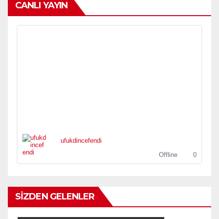
CANLI YAYIN
ufukdincefendi
Offline
0
SİZDEN GELENLER