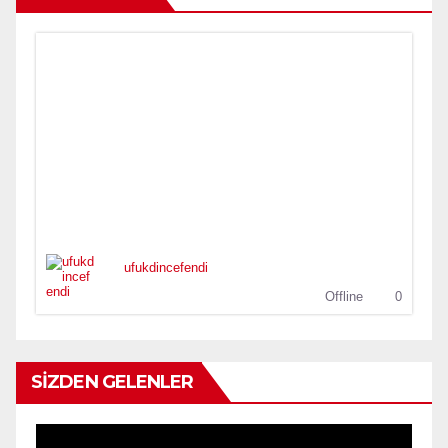
ufukdincefendi
Offline
0
SİZDEN GELENLER
Video