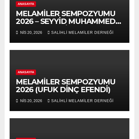
ANASAYFA
MELAMİLER SEMPOZYUMU
2026 – SEYYİD MUHAMMED
NURUL-ARABİ 139.VUSLAT
NIS 20, 2026
SALİHLİ MELAMİLER DERNEĞİ
YILDÖNÜMÜ-5.VAHDET
SÖYLEYİŞ PANEL
ANASAYFA
MELAMİLER SEMPOZYUMU
2026 (UFUK DİNÇ EFENDİ)
NIS 20, 2026
SALİHLİ MELAMİLER DERNEĞİ