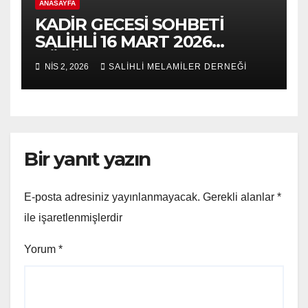
ANASAYFA
KADİR GECESİ SOHBETİ
SALİHLİ 16 MART 2026
BÖLÜM 2
NIS 2, 2026
SALİHLİ MELAMİLER DERNEĞİ
Bir yanıt yazın
E-posta adresiniz yayınlanmayacak.
Gerekli alanlar
*
ile işaretlenmişlerdir
Yorum
*