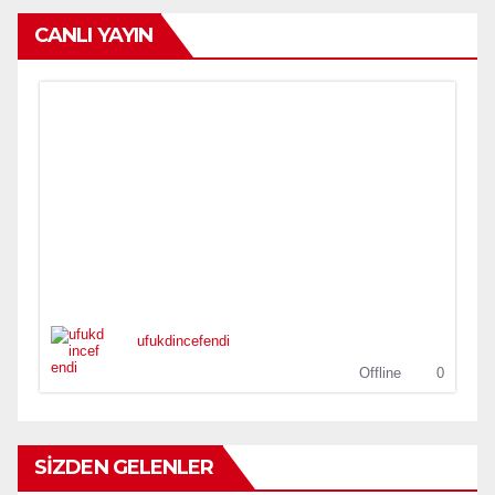
CANLI YAYIN
ufukdincefendi
Offline
0
SİZDEN GELENLER