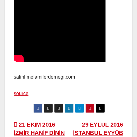
salihlimelamilerdernegi.com
source
Yazı
21 EKİM 2016
29 EYLÜL 2016
İZMİR HANİF DİNİN
İSTANBUL EYYÜB