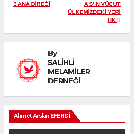
gezinmesi
3 ANA DİREĞİ
A S’IN VÜCUT
ÜLKEMİZDEKİ YERİ
HK
By
SALİHLİ
MELAMİLER
DERNEĞİ
Ahmet Arslan EFENDİ