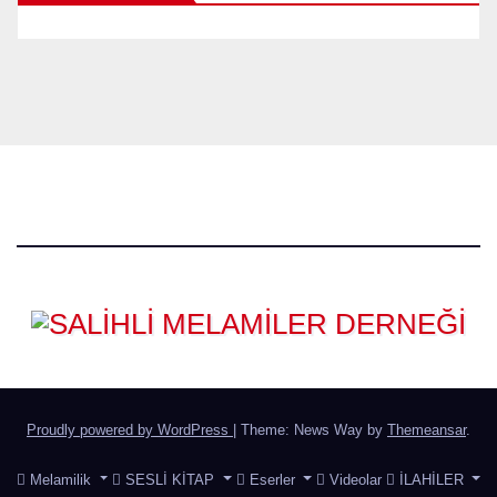
Proudly powered by WordPress
|
Theme: News Way by
Themeansar
.
Melamilik
SESLİ KİTAP
Eserler
Videolar
İLAHİLER