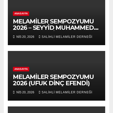
ANASAYFA
MELAMİLER SEMPOZYUMU
2026 – SEYYİD MUHAMMED
NURUL-ARABİ 139.VUSLAT
NIS 20, 2026
SALİHLİ MELAMİLER DERNEĞİ
YILDÖNÜMÜ-5.VAHDET
SÖYLEYİŞ PANEL
ANASAYFA
MELAMİLER SEMPOZYUMU
2026 (UFUK DİNÇ EFENDİ)
NIS 20, 2026
SALİHLİ MELAMİLER DERNEĞİ