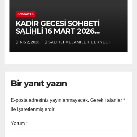
ANASAYFA
KADİR GECESİ SOHBETİ
SALİHLİ 16 MART 2026
BÖLÜM 2
NIS 2, 2026
SALİHLİ MELAMİLER DERNEĞİ
Bir yanıt yazın
E-posta adresiniz yayınlanmayacak.
Gerekli alanlar
*
ile işaretlenmişlerdir
Yorum
*