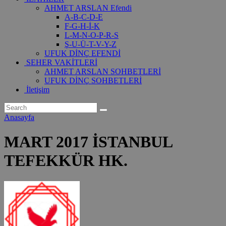
AHMET ARSLAN Efendi
A-B-C-D-E
F-G-H-İ-K
L-M-N-O-P-R-S
Ş-U-Ü-T-V-Y-Z
UFUK DİNÇ EFENDİ
SEHER VAKİTLERİ
AHMET ARSLAN SOHBETLERİ
UFUK DİNÇ SOHBETLERİ
İletişim
Anasayfa
MART 2017 İSTANBUL
TEFEKKÜR HK.