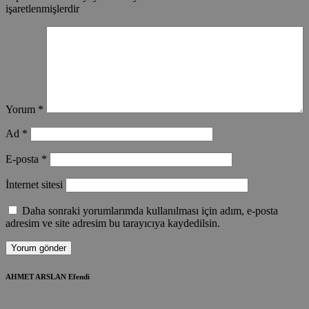
işaretlenmişlerdir
Yorum
*
Ad
*
E-posta
*
İnternet sitesi
Daha sonraki yorumlarımda kullanılması için adım, e-posta
adresim ve site adresim bu tarayıcıya kaydedilsin.
AHMET ARSLAN Efendi