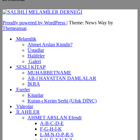
Proudly powered by WordPress
|
Theme: News Way by
Themeansar
.
Melamilik
Ahmet Arslan Kimdir?
Üstadlar
Halifeler
Galeri
SESLİ KİTAP
MUHABBETNAME
AB-I HAYATTAN DAMLALAR
İKRA
Eserler
Kitaplar
Kuran-ı Kerim Şerhi (Ufuk DİNÇ)
Videolar
İLAHİLER
AHMET ARSLAN Efendi
A-B-C-D-E
F-G-H-İ-K
L-M-N-O-P-R-S