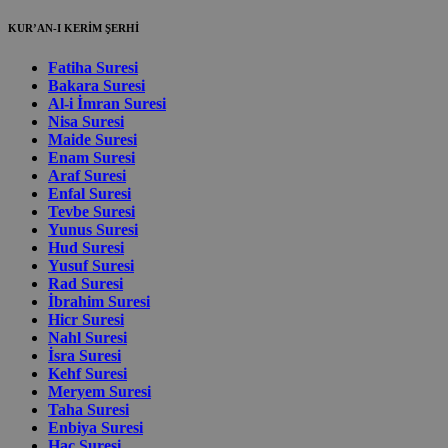
KUR’AN-I KERİM ŞERHİ
Fatiha Suresi
Bakara Suresi
Al-i İmran Suresi
Nisa Suresi
Maide Suresi
Enam Suresi
Araf Suresi
Enfal Suresi
Tevbe Suresi
Yunus Suresi
Hud Suresi
Yusuf Suresi
Rad Suresi
İbrahim Suresi
Hicr Suresi
Nahl Suresi
İsra Suresi
Kehf Suresi
Meryem Suresi
Taha Suresi
Enbiya Suresi
Hac Suresi