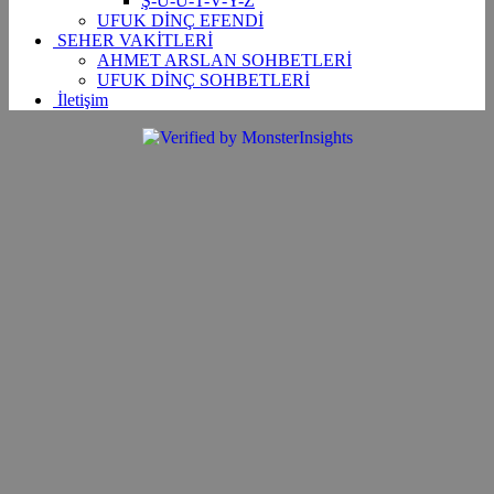
Ş-U-Ü-T-V-Y-Z
UFUK DİNÇ EFENDİ
SEHER VAKİTLERİ
AHMET ARSLAN SOHBETLERİ
UFUK DİNÇ SOHBETLERİ
İletişim