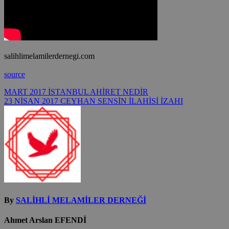
salihlimelamilerdernegi.com
source
Yazı
MART 2017 İSTANBUL AHİRET NEDİR
23 NİSAN 2017 CEYHAN SENSİN İLAHİSİ İZAHI
gezinmesi
By
SALİHLİ MELAMİLER DERNEĞİ
Ahmet Arslan EFENDİ