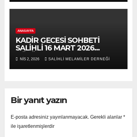
ANASAYFA
KADİR GECESİ SOHBETİ
SALİHLİ 16 MART 2026
BÖLÜM 2
NIS 2, 2026
SALİHLİ MELAMİLER DERNEĞİ
Bir yanıt yazın
E-posta adresiniz yayınlanmayacak.
Gerekli alanlar
*
ile işaretlenmişlerdir