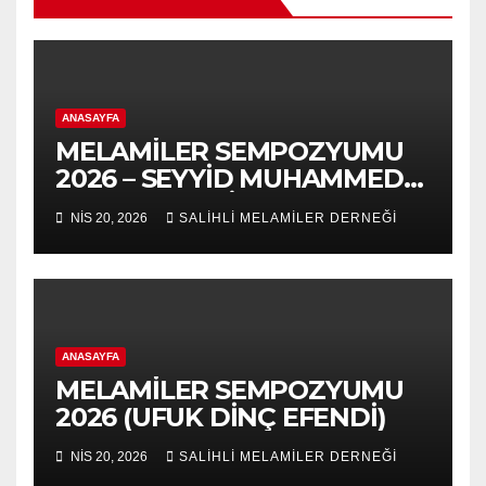
ANASAYFA
MELAMİLER SEMPOZYUMU
2026 – SEYYİD MUHAMMED
NURUL-ARABİ 139.VUSLAT
NIS 20, 2026
SALİHLİ MELAMİLER DERNEĞİ
YILDÖNÜMÜ-5.VAHDET
SÖYLEYİŞ PANEL
ANASAYFA
MELAMİLER SEMPOZYUMU
2026 (UFUK DİNÇ EFENDİ)
NIS 20, 2026
SALİHLİ MELAMİLER DERNEĞİ