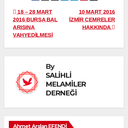
Yazı
18 – 28 MART
10 MART 2016
2016 BURSA BAL
İZMİR CEMRELER
gezinmesi
ARISINA
HAKKINDA
VAHYEDİLMESİ
By
SALİHLİ
MELAMİLER
DERNEĞİ
Ahmet Arslan EFENDİ