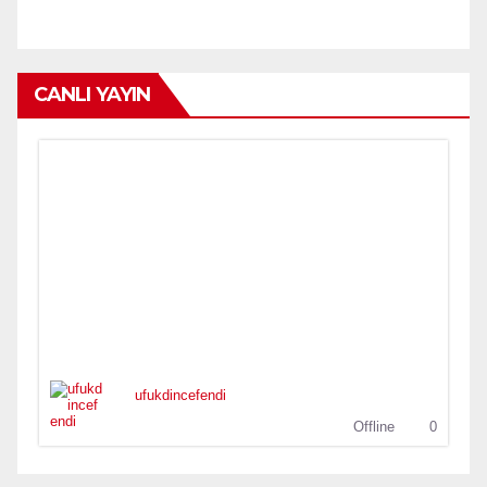
CANLI YAYIN
ufukdincefendi
Offline
0