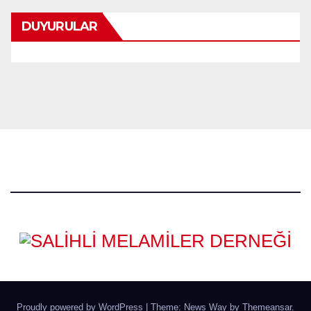
DUYURULAR
Proudly powered by WordPress
|
Theme: News Way by
Themeansar
.