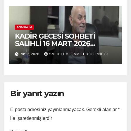
ANASAYFA
KADİR GECESİ SOHBETİ
SALİHLİ 16 MART 2026
BÖLÜM 2
NIS 2, 2026
SALİHLİ MELAMİLER DERNEĞİ
Bir yanıt yazın
E-posta adresiniz yayınlanmayacak.
Gerekli alanlar
*
ile işaretlenmişlerdir