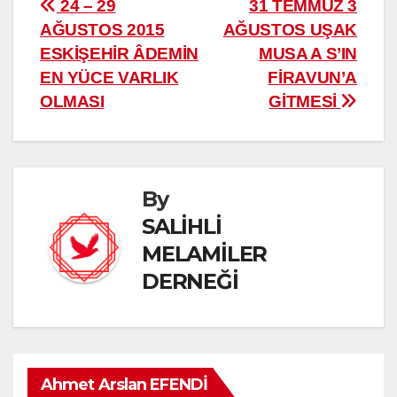
Yazı
24 – 29
31 TEMMUZ 3
AĞUSTOS 2015
AĞUSTOS UŞAK
gezinmesi
ESKİŞEHİR ÂDEMİN
MUSA A S’IN
EN YÜCE VARLIK
FİRAVUN’A
OLMASI
GİTMESİ
By
SALİHLİ
MELAMİLER
DERNEĞİ
Ahmet Arslan EFENDİ