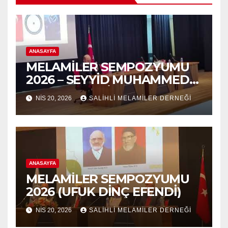
ANASAYFA
MELAMİLER SEMPOZYUMU
2026 – SEYYİD MUHAMMED
NURUL-ARABİ 139.VUSLAT
NIS 20, 2026
SALİHLİ MELAMİLER DERNEĞİ
YILDÖNÜMÜ-5.VAHDET
SÖYLEYİŞ PANEL
ANASAYFA
MELAMİLER SEMPOZYUMU
2026 (UFUK DİNÇ EFENDİ)
NIS 20, 2026
SALİHLİ MELAMİLER DERNEĞİ