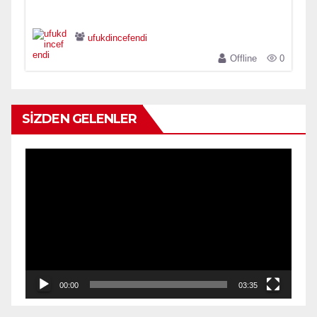
ufukdincefendi
Offline
0
SİZDEN GELENLER
Video
oynatıcı
00:00
03:35