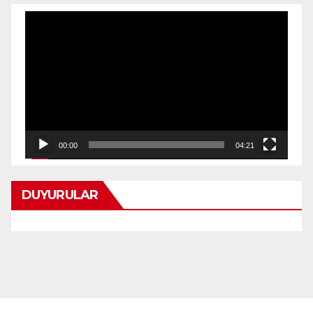
Video
oynatıcı
00:00
04:21
DUYURULAR