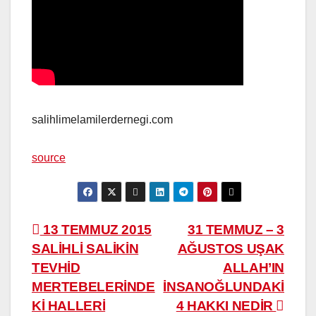
salihlimelamilerdernegi.com
source
Yazı
13 TEMMUZ 2015
31 TEMMUZ – 3
SALİHLİ SALİKİN
AĞUSTOS UŞAK
gezinmesi
TEVHİD
ALLAH’IN
MERTEBELERİNDE
İNSANOĞLUNDAKİ
Kİ HALLERİ
4 HAKKI NEDİR