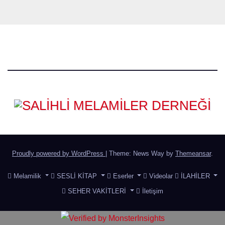
Proudly powered by WordPress
|
Theme: News Way by
Themeansar
.
Melamilik
SESLİ KİTAP
Eserler
Videolar
İLAHİLER
SEHER VAKİTLERİ
İletişim