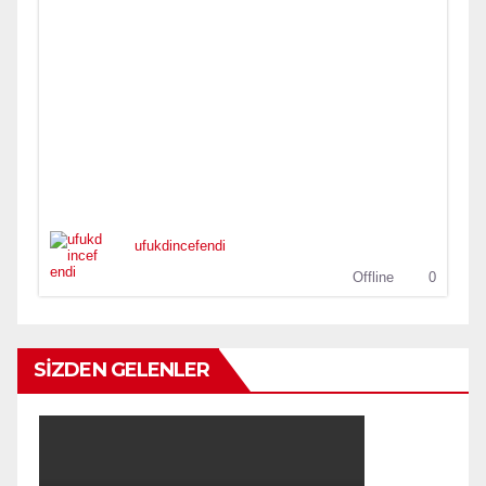
ufukdincefendi
Offline
0
SİZDEN GELENLER