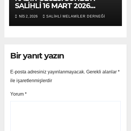
SALİHLİ 16 MART 2026
BÖLÜM 2
NIS 2, 2026
SALİHLİ MELAMİLER DERNEĞİ
Bir yanıt yazın
E-posta adresiniz yayınlanmayacak.
Gerekli alanlar
*
ile işaretlenmişlerdir
Yorum
*