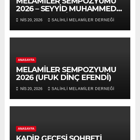
MELAMİLER SEMPOZYUMU
2026 – SEYYİD MUHAMMED
NURUL-ARABİ 139.VUSLAT
NIS 20, 2026
SALİHLİ MELAMİLER DERNEĞİ
YILDÖNÜMÜ-5.VAHDET
SÖYLEYİŞ PANEL
ANASAYFA
MELAMİLER SEMPOZYUMU
2026 (UFUK DİNÇ EFENDİ)
NIS 20, 2026
SALİHLİ MELAMİLER DERNEĞİ
ANASAYFA
KADİR GECESİ SOHBETİ