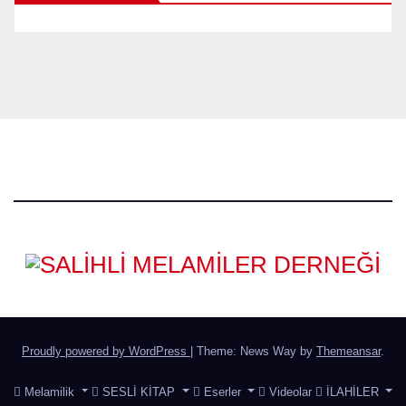
Proudly powered by WordPress
|
Theme: News Way by
Themeansar
.
Melamilik
SESLİ KİTAP
Eserler
Videolar
İLAHİLER