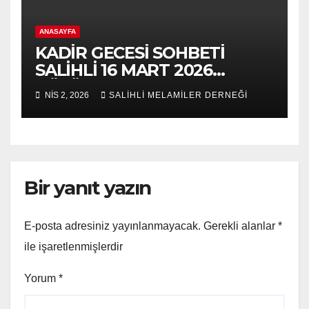
ANASAYFA
KADİR GECESİ SOHBETİ
SALİHLİ 16 MART 2026
BÖLÜM 2
NIS 2, 2026
SALİHLİ MELAMİLER DERNEĞİ
Bir yanıt yazın
E-posta adresiniz yayınlanmayacak.
Gerekli alanlar
*
ile işaretlenmişlerdir
Yorum
*