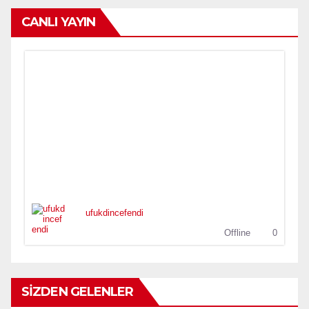
CANLI YAYIN
ufukdincefendi
Offline
0
SİZDEN GELENLER