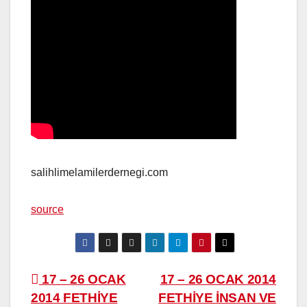
salihlimelamilerdernegi.com
source
Yazı
17 – 26 OCAK
17 – 26 OCAK 2014
2014 FETHİYE
FETHİYE İNSAN VE