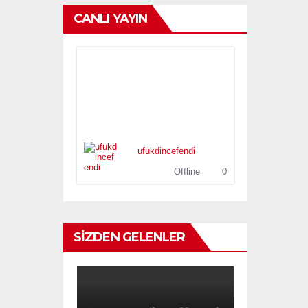
CANLI YAYIN
ufukdincefendi
Offline
0
SİZDEN GELENLER