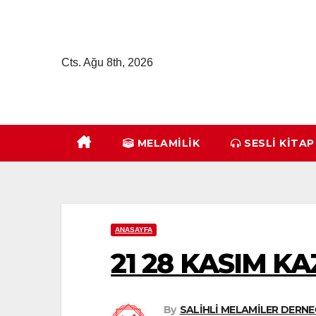
Skip
to
content
Cts. Ağu 8th, 2026
MELAMILIK
SESLİ KİTAP
ANASAYFA
21 28 KASIM K
By
SALİHLİ MELAMİLER DERNE