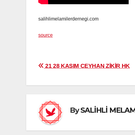
salihlimelamilerdernegi.com
source
Yazı
21 28 KASIM CEYHAN ZİKİR HK
gezinmesi
By
SALİHLİ MELA