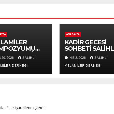
AYFA
ANASAYFA
LAMİLER
KADİR GECESİ
MPOZYUMU
SOHBETİ SALİHL
26 (UFUK DİNÇ
16 MART 2026
 20, 2026
SALİHLİ
NIS 2, 2026
SALİHLİ
ENDİ)
BÖLÜM 2
MİLER DERNEĞİ
MELAMİLER DERNEĞİ
nlar
*
ile işaretlenmişlerdir