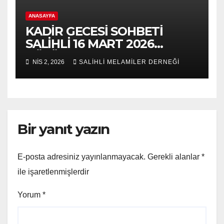
ANASAYFA
KADİR GECESİ SOHBETİ
SALİHLİ 16 MART 2026
BÖLÜM 2
NIS 2, 2026
SALİHLİ MELAMİLER DERNEĞİ
Bir yanıt yazın
E-posta adresiniz yayınlanmayacak.
Gerekli alanlar
*
ile işaretlenmişlerdir
Yorum
*