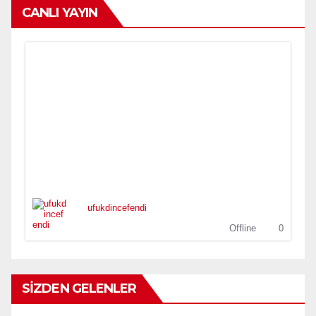
CANLI YAYIN
ufukdincefendi
Offline
0
SİZDEN GELENLER