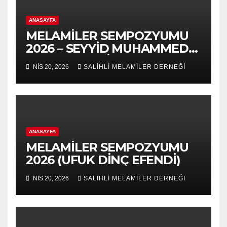
ANASAYFA
MELAMİLER SEMPOZYUMU
2026 – SEYYİD MUHAMMED
NURUL-ARABİ 139.VUSLAT
NIS 20, 2026
SALİHLİ MELAMİLER DERNEĞİ
YILDÖNÜMÜ-5.VAHDET
SÖYLEYİŞ PANEL
ANASAYFA
MELAMİLER SEMPOZYUMU
2026 (UFUK DİNÇ EFENDİ)
NIS 20, 2026
SALİHLİ MELAMİLER DERNEĞİ