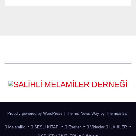
Proudly powered by WordPress
|
Theme: News Way by
Themeansar
.
Melamilik
SESLİ KİTAP
Eserler
Videolar
İLAHİLER