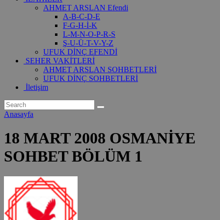
AHMET ARSLAN Efendi
A-B-C-D-E
F-G-H-İ-K
L-M-N-O-P-R-S
Ş-U-Ü-T-V-Y-Z
UFUK DİNÇ EFENDİ
SEHER VAKİTLERİ
AHMET ARSLAN SOHBETLERİ
UFUK DİNÇ SOHBETLERİ
İletişim
Anasayfa
18 MART 2008 OSMANİYE
SOHBET BÖLÜM 1