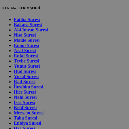
KUR’AN-I KERİM ŞERHİ
Fatiha Suresi
Bakara Suresi
Al-i İmran Suresi
Nisa Suresi
Maide Suresi
Enam Suresi
Araf Suresi
Enfal Suresi
Tevbe Suresi
Yunus Suresi
Hud Suresi
Yusuf Suresi
Rad Suresi
İbrahim Suresi
Hicr Suresi
Nahl Suresi
İsra Suresi
Kehf Suresi
Meryem Suresi
Taha Suresi
Enbiya Suresi
Hac Suresi