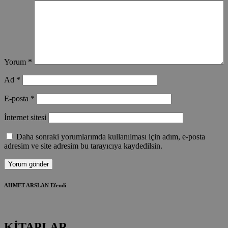
Yorum
*
Ad
*
E-posta
*
İnternet sitesi
Daha sonraki yorumlarımda kullanılması için adım, e-posta
adresim ve site adresim bu tarayıcıya kaydedilsin.
AHMET ARSLAN Efendi
KİTAPLAR