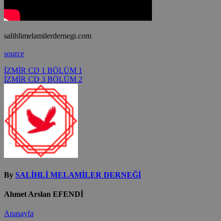
salihlimelamilerdernegi.com
source
Yazı
İZMİR CD 1 BÖLÜM 1
İZMİR CD 3 BÖLÜM 2
gezinmesi
By
SALİHLİ MELAMİLER DERNEĞİ
Ahmet Arslan EFENDİ
Anasayfa