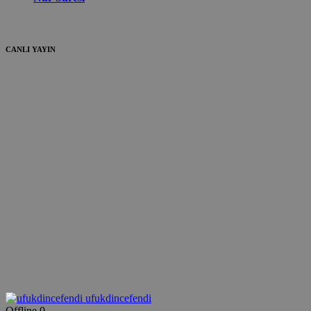
CANLI YAYIN
ufukdincefendi
Offline
0