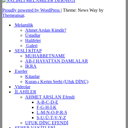
Proudly powered by WordPress
|
Theme: News Way by
Themeansar
.
Melamilik
Ahmet Arslan Kimdir?
Üstadlar
Halifeler
Galeri
SESLİ KİTAP
MUHABBETNAME
AB-I HAYATTAN DAMLALAR
İKRA
Eserler
Kitaplar
Kuran-ı Kerim Şerhi (Ufuk DİNÇ)
Videolar
İLAHİLER
AHMET ARSLAN Efendi
A-B-C-D-E
F-G-H-İ-K
L-M-N-O-P-R-S
Ş-U-Ü-T-V-Y-Z
UFUK DİNÇ EFENDİ
SEHER VAKİTLERİ