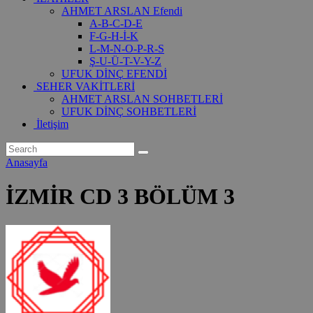
AHMET ARSLAN Efendi
A-B-C-D-E
F-G-H-İ-K
L-M-N-O-P-R-S
Ş-U-Ü-T-V-Y-Z
UFUK DİNÇ EFENDİ
SEHER VAKİTLERİ
AHMET ARSLAN SOHBETLERİ
UFUK DİNÇ SOHBETLERİ
İletişim
Anasayfa
İZMİR CD 3 BÖLÜM 3