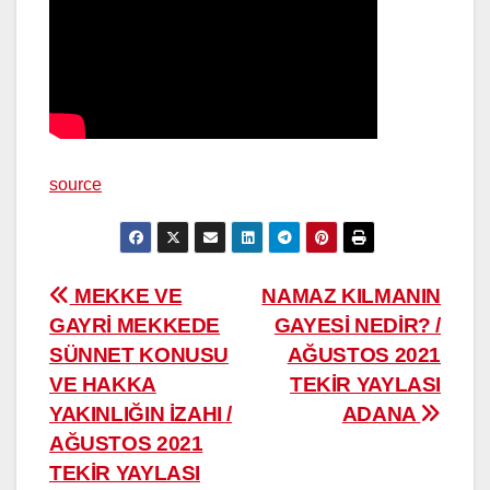
source
Yazı
MEKKE VE
NAMAZ KILMANIN
GAYRİ MEKKEDE
GAYESİ NEDİR? /
gezinmesi
SÜNNET KONUSU
AĞUSTOS 2021
VE HAKKA
TEKİR YAYLASI
YAKINLIĞIN İZAHI /
ADANA
AĞUSTOS 2021
TEKİR YAYLASI