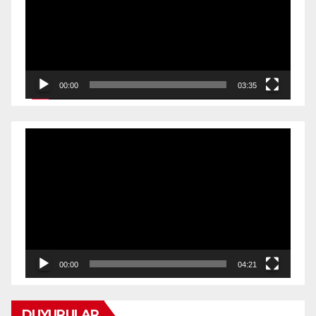
00:00
03:35
Video
oynatıcı
00:00
04:21
DUYURULAR