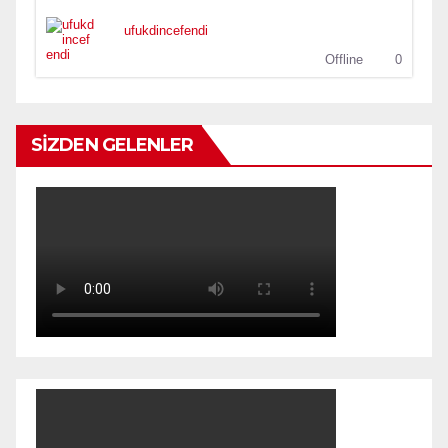
ufukdincefendi
Offline
0
SİZDEN GELENLER