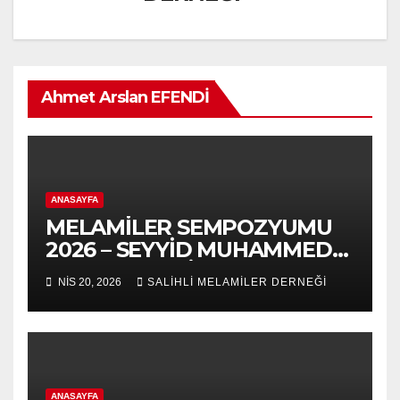
Ahmet Arslan EFENDİ
ANASAYFA
MELAMİLER SEMPOZYUMU
2026 – SEYYİD MUHAMMED
NURUL-ARABİ 139.VUSLAT
NIS 20, 2026
SALİHLİ MELAMİLER DERNEĞİ
YILDÖNÜMÜ-5.VAHDET
SÖYLEYİŞ PANEL
ANASAYFA