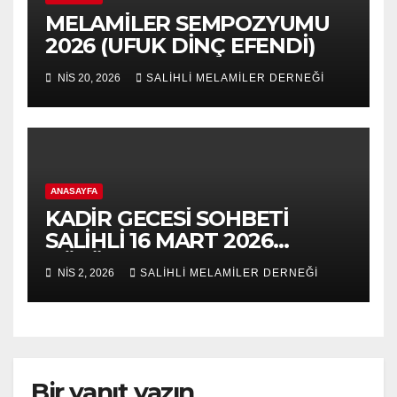
MELAMİLER SEMPOZYUMU
2026 (UFUK DİNÇ EFENDİ)
NIS 20, 2026
SALİHLİ MELAMİLER DERNEĞİ
ANASAYFA
KADİR GECESİ SOHBETİ
SALİHLİ 16 MART 2026
BÖLÜM 2
NIS 2, 2026
SALİHLİ MELAMİLER DERNEĞİ
Bir yanıt yazın