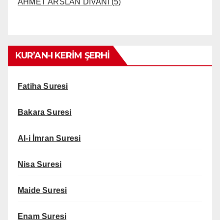
AHMET ARSLAN DİVANI (5)
KUR’AN-I KERİM ŞERHİ
Fatiha Suresi
Bakara Suresi
Al-i İmran Suresi
Nisa Suresi
Maide Suresi
Enam Suresi