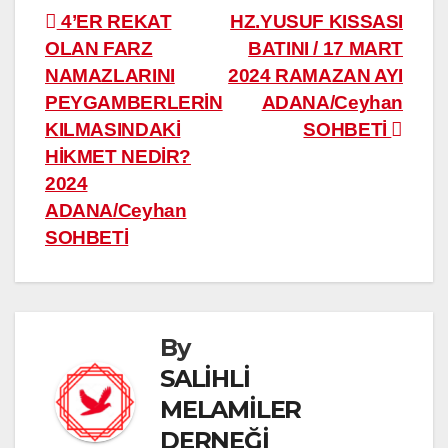
Yazı
4’ER REKAT
HZ.YUSUF KISSASI
OLAN FARZ
BATINI / 17 MART
gezinmesi
NAMAZLARINI
2024 RAMAZAN AYI
PEYGAMBERLERİN
ADANA/Ceyhan
KILMASINDAKİ
SOHBETİ
HİKMET NEDİR?
2024
ADANA/Ceyhan
SOHBETİ
By
SALİHLİ
MELAMİLER
DERNEĞİ