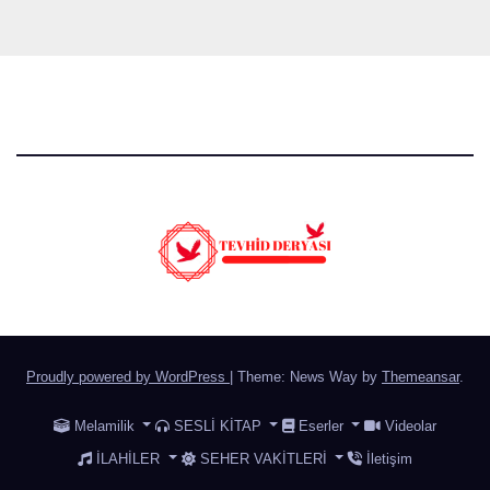
Proudly powered by WordPress
|
Theme: News Way by
Themeansar
.
Melamilik
SESLİ KİTAP
Eserler
Videolar
İLAHİLER
SEHER VAKİTLERİ
İletişim