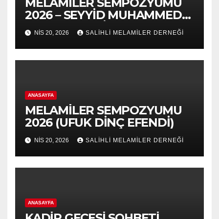
MELAMİLER SEMPOZYUMU
2026 – SEYYİD MUHAMMED
NURUL-ARABİ 139.VUSLAT
NIS 20, 2026
SALİHLİ MELAMİLER DERNEĞİ
YILDÖNÜMÜ-5.VAHDET
SÖYLEYİŞ PANEL
ANASAYFA
MELAMİLER SEMPOZYUMU
2026 (UFUK DİNÇ EFENDİ)
NIS 20, 2026
SALİHLİ MELAMİLER DERNEĞİ
ANASAYFA
KADİR GECESİ SOHBETİ