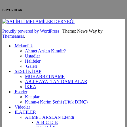
DUYURULAR
Proudly powered by WordPress
|
Theme: News Way by
Themeansar
.
Melamilik
Ahmet Arslan Kimdir?
Üstadlar
Halifeler
Galeri
SESLİ KİTAP
MUHABBETNAME
AB-I HAYATTAN DAMLALAR
İKRA
Eserler
Kitaplar
Kuran-ı Kerim Şerhi (Ufuk DİNÇ)
Videolar
İLAHİLER
AHMET ARSLAN Efendi
A-B-C-D-E