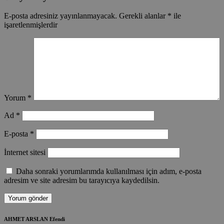
E-posta adresiniz yayınlanmayacak.
Gerekli alanlar
*
ile
işaretlenmişlerdir
Yorum
*
Ad
*
E-posta
*
İnternet sitesi
Daha sonraki yorumlarımda kullanılması için adım, e-posta
adresim ve site adresim bu tarayıcıya kaydedilsin.
AHMET ARSLAN Efendi