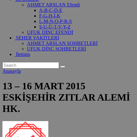
AHMET ARSLAN Efendi
A-B-C-D-E
F-G-H-İ-K
L-M-N-O-P-R-S
Ş-U-Ü-T-V-Y-Z
UFUK DİNÇ EFENDİ
SEHER VAKİTLERİ
AHMET ARSLAN SOHBETLERİ
UFUK DİNÇ SOHBETLERİ
İletişim
Anasayfa
13 – 16 MART 2015
ESKİŞEHİR ZITLAR ALEMİ
HK.