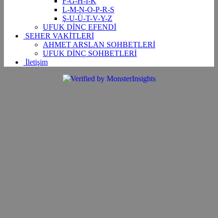
F-G-H-İ-K
L-M-N-O-P-R-S
Ş-U-Ü-T-V-Y-Z
UFUK DİNÇ EFENDİ
SEHER VAKİTLERİ
AHMET ARSLAN SOHBETLERİ
UFUK DİNÇ SOHBETLERİ
İletişim