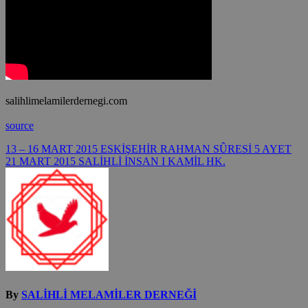
salihlimelamilerdernegi.com
source
Yazı
13 – 16 MART 2015 ESKİŞEHİR RAHMAN SÛRESİ 5 AYET
21 MART 2015 SALİHLİ İNSAN I KAMİL HK.
gezinmesi
By
SALİHLİ MELAMİLER DERNEĞİ