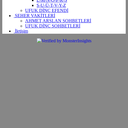
L-M-N-O-P-R-S
Ş-U-Ü-T-V-Y-Z
UFUK DİNÇ EFENDİ
SEHER VAKİTLERİ
AHMET ARSLAN SOHBETLERİ
UFUK DİNÇ SOHBETLERİ
İletişim