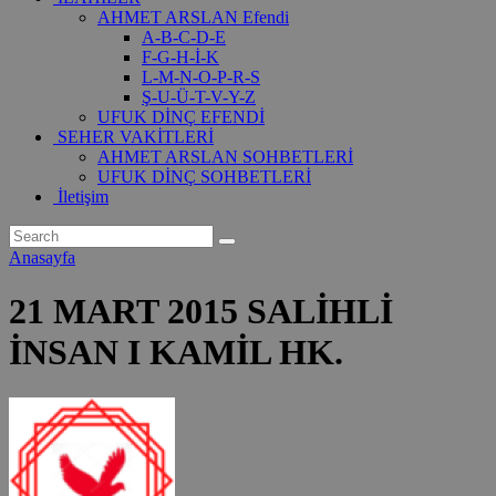
AHMET ARSLAN Efendi
A-B-C-D-E
F-G-H-İ-K
L-M-N-O-P-R-S
Ş-U-Ü-T-V-Y-Z
UFUK DİNÇ EFENDİ
SEHER VAKİTLERİ
AHMET ARSLAN SOHBETLERİ
UFUK DİNÇ SOHBETLERİ
İletişim
Anasayfa
21 MART 2015 SALİHLİ
İNSAN I KAMİL HK.