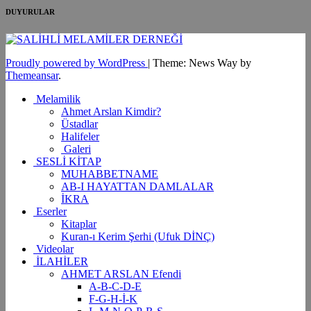
DUYURULAR
Proudly powered by WordPress
|
Theme: News Way by
Themeansar
.
Melamilik
Ahmet Arslan Kimdir?
Üstadlar
Halifeler
Galeri
SESLİ KİTAP
MUHABBETNAME
AB-I HAYATTAN DAMLALAR
İKRA
Eserler
Kitaplar
Kuran-ı Kerim Şerhi (Ufuk DİNÇ)
Videolar
İLAHİLER
AHMET ARSLAN Efendi
A-B-C-D-E
F-G-H-İ-K