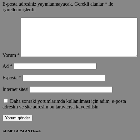
E-posta adresiniz yayınlanmayacak.
Gerekli alanlar
*
ile
işaretlenmişlerdir
Yorum
*
Ad
*
E-posta
*
İnternet sitesi
Daha sonraki yorumlarımda kullanılması için adım, e-posta
adresim ve site adresim bu tarayıcıya kaydedilsin.
AHMET ARSLAN Efendi