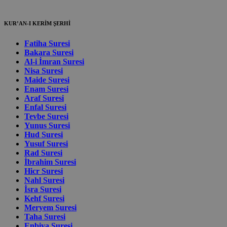
KUR’AN-I KERİM ŞERHİ
Fatiha Suresi
Bakara Suresi
Al-i İmran Suresi
Nisa Suresi
Maide Suresi
Enam Suresi
Araf Suresi
Enfal Suresi
Tevbe Suresi
Yunus Suresi
Hud Suresi
Yusuf Suresi
Rad Suresi
İbrahim Suresi
Hicr Suresi
Nahl Suresi
İsra Suresi
Kehf Suresi
Meryem Suresi
Taha Suresi
Enbiya Suresi