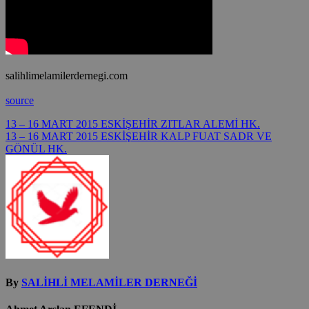
salihlimelamilerdernegi.com
source
Yazı
13 – 16 MART 2015 ESKİŞEHİR ZITLAR ALEMİ HK.
13 – 16 MART 2015 ESKİŞEHİR KALP FUAT SADR VE
gezinmesi
GÖNÜL HK.
By
SALİHLİ MELAMİLER DERNEĞİ